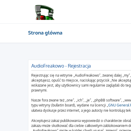
Strona główna
AudioFreakowo - Rejestracja
Rejestrując się na witrynie „AudioFreakowo”, zwanej dalej „my”
akceptujesz, opuść to miejsce, naciskając przycisk „Nie akcep
wskazane jest, aby użytkownicy sami regularnie zaglądali do t
prawnymi.
Nasze fora zwane też „one”, „ich”, „je”, „phpBB software”, „
typu witryny (bulletin board), wydane na licencji „
GNU General P
ułatwia dyskusje przez internet, a jego autorzy nie kontrolują
Akceptujesz zakaz publikowania wypowiedzi o charakterze obraź
zakazu może skutkować dla ciebie całkowitym zablokowaniem do
„AudioFreakowo” może w każdej chwili usunąć, zmienić, przenie