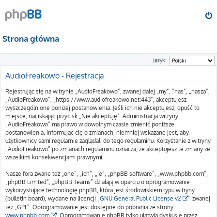
Strona główna
Język:
AudioFreakowo - Rejestracja
Rejestrując się na witrynie „AudioFreakowo”, zwanej dalej „my”, ”nas”, „nasza”,
„AudioFreakowo”, „https://www.audiofreakowo.net:443”, akceptujesz
wyszczególnione poniżej postanowienia. Jeśli ich nie akceptujesz, opuść to
miejsce, naciskając przycisk „Nie akceptuję”. Administracja witryny
„AudioFreakowo” ma prawo w dowolnym czasie zmienić poniższe
postanowienia, informując cię o zmianach, niemniej wskazane jest, aby
użytkownicy sami regularnie zaglądali do tego regulaminu. Korzystanie z witryny
„AudioFreakowo” po zmianach regulaminu oznacza, że akceptujesz te zmiany ze
wszelkimi konsekwencjami prawnymi.
Nasze fora zwane też „one”, „ich”, „je”, „phpBB software”, „www.phpbb.com”,
„phpBB Limited”, „phpBB Teams” działają w oparciu o oprogramowanie
wykorzystujące technologię phpBB, która jest środowiskiem typu witryny
(bulletin board), wydane na licencji „
GNU General Public License v2
” zwanej
też „GPL”. Oprogramowanie jest dostępne do pobrania ze strony
www.phpbb.com
. Oprogramowanie phpBB tylko ułatwia dyskusje przez