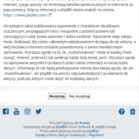
internet, a jego autorzy nie kontrolują tekstów zamieszczanych w internecie za
jego pomocą. Więcej informacji o phpBB można znaleźć na stronie
https://www.phpbb.com/
.
Akceptujesz zakaz publikowania wypowiedzi o charakterze obraźliwym,
oszczerczym, propagującym treści niezgodne z polskim prawem lub
naruszającym cudze prawa autorskie i dobra osobiste. Naruszenie tego zakazu
może skutkować dla ciebie całkowitym zablokowaniem dostępu do tej witryny, a
twój dostawca internetu zostanie powiadomiony o twoim niewłaściwym
zachowaniu. Wyrażasz zgodę na to, że „AudioFreakowo” może w każdej chwili
usunąć, zmienić, przenieść lub zamknąć każdy twój temat, post. Wyrażasz zgodę
na zapisywanie wszystkich podanych przez ciebie informacji w naszej bazie
danych. Informacje te nie będą przekazywane nikomu bez twojej zgody, ale ani
„AudioFreakowo”, ani phpBB nie ponosi odpowiedzialności za włamania do
witryny, podczas których może dojść do kradzieży danych.
ProLight Style by
Ian Bradley
Technologię dostarcza
phpBB
® Forum Software © phpBB Limited
Polski pakiet językowy dostarcza
phpBB.pl
Zasady ochrony danych osobowych
|
Regulamin