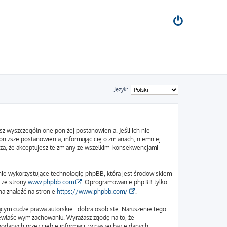
Język:
sz wyszczególnione poniżej postanowienia. Jeśli ich nie
oniższe postanowienia, informując cię o zmianach, niemniej
cza, że akceptujesz te zmiany ze wszelkimi konsekwencjami
nie wykorzystujące technologię phpBB, która jest środowiskiem
 ze strony
www.phpbb.com
. Oprogramowanie phpBB tylko
na znaleźć na stronie
https://www.phpbb.com/
.
cym cudze prawa autorskie i dobra osobiste. Naruszenie tego
iewłaściwym zachowaniu. Wyrażasz zgodę na to, że
odanych przez ciebie informacji w naszej bazie danych.