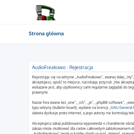
Strona główna
AudioFreakowo - Rejestracja
Rejestrując się na witrynie „AudioFreakowo”, zwanej dalej „my”
akceptujesz, opuść to miejsce, naciskając przycisk „Nie akcep
wskazane jest, aby użytkownicy sami regularnie zaglądali do t
prawnymi.
Nasze fora zwane też „one”, „ich”, „je”, „phpBB software”, „
typu witryny (bulletin board), wydane na licencji „
GNU General P
ułatwia dyskusje przez internet, a jego autorzy nie kontrolują
Akceptujesz zakaz publikowania wypowiedzi o charakterze obraź
zakazu może skutkować dla ciebie całkowitym zablokowaniem do
„AudioFreakowo” może w każdej chwili usunąć, zmienić, przenie