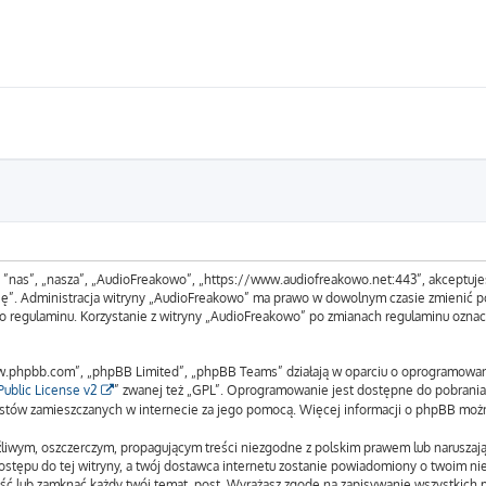
, ”nas”, „nasza”, „AudioFreakowo”, „https://www.audiofreakowo.net:443”, akceptuje
tuję”. Administracja witryny „AudioFreakowo” ma prawo w dowolnym czasie zmienić p
ego regulaminu. Korzystanie z witryny „AudioFreakowo” po zmianach regulaminu ozna
www.phpbb.com”, „phpBB Limited”, „phpBB Teams” działają w oparciu o oprogramowa
ublic License v2
” zwanej też „GPL”. Oprogramowanie jest dostępne do pobrania
 tekstów zamieszczanych w internecie za jego pomocą. Więcej informacji o phpBB moż
liwym, oszczerczym, propagującym treści niezgodne z polskim prawem lub naruszają
stępu do tej witryny, a twój dostawca internetu zostanie powiadomiony o twoim n
ść lub zamknąć każdy twój temat, post. Wyrażasz zgodę na zapisywanie wszystkich p