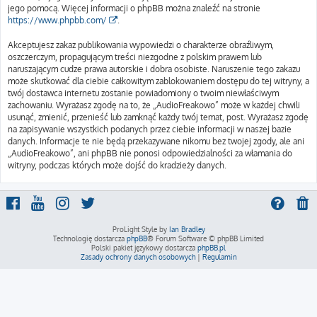
jego pomocą. Więcej informacji o phpBB można znaleźć na stronie
https://www.phpbb.com/
.
Akceptujesz zakaz publikowania wypowiedzi o charakterze obraźliwym,
oszczerczym, propagującym treści niezgodne z polskim prawem lub
naruszającym cudze prawa autorskie i dobra osobiste. Naruszenie tego zakazu
może skutkować dla ciebie całkowitym zablokowaniem dostępu do tej witryny, a
twój dostawca internetu zostanie powiadomiony o twoim niewłaściwym
zachowaniu. Wyrażasz zgodę na to, że „AudioFreakowo” może w każdej chwili
usunąć, zmienić, przenieść lub zamknąć każdy twój temat, post. Wyrażasz zgodę
na zapisywanie wszystkich podanych przez ciebie informacji w naszej bazie
danych. Informacje te nie będą przekazywane nikomu bez twojej zgody, ale ani
„AudioFreakowo”, ani phpBB nie ponosi odpowiedzialności za włamania do
witryny, podczas których może dojść do kradzieży danych.
ProLight Style by
Ian Bradley
Technologię dostarcza
phpBB
® Forum Software © phpBB Limited
Polski pakiet językowy dostarcza
phpBB.pl
Zasady ochrony danych osobowych
|
Regulamin