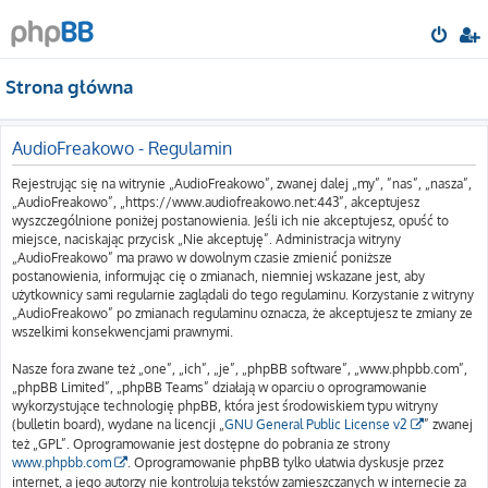
Strona główna
AudioFreakowo - Regulamin
Rejestrując się na witrynie „AudioFreakowo”, zwanej dalej „my”, ”nas”, „nasza”,
„AudioFreakowo”, „https://www.audiofreakowo.net:443”, akceptujesz
wyszczególnione poniżej postanowienia. Jeśli ich nie akceptujesz, opuść to
miejsce, naciskając przycisk „Nie akceptuję”. Administracja witryny
„AudioFreakowo” ma prawo w dowolnym czasie zmienić poniższe
postanowienia, informując cię o zmianach, niemniej wskazane jest, aby
użytkownicy sami regularnie zaglądali do tego regulaminu. Korzystanie z witryny
„AudioFreakowo” po zmianach regulaminu oznacza, że akceptujesz te zmiany ze
wszelkimi konsekwencjami prawnymi.
Nasze fora zwane też „one”, „ich”, „je”, „phpBB software”, „www.phpbb.com”,
„phpBB Limited”, „phpBB Teams” działają w oparciu o oprogramowanie
wykorzystujące technologię phpBB, która jest środowiskiem typu witryny
(bulletin board), wydane na licencji „
GNU General Public License v2
” zwanej
też „GPL”. Oprogramowanie jest dostępne do pobrania ze strony
www.phpbb.com
. Oprogramowanie phpBB tylko ułatwia dyskusje przez
internet, a jego autorzy nie kontrolują tekstów zamieszczanych w internecie za